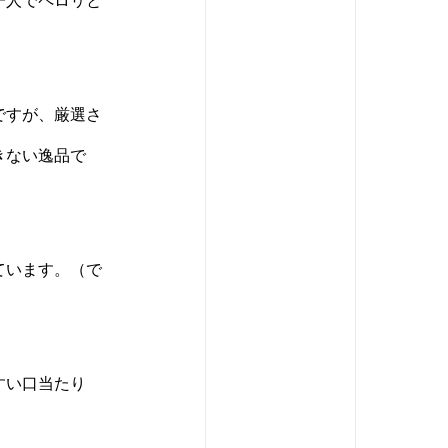
一人でペロリと
ですが、厳選さ
きない逸品で
ています。（で
すい口当たり