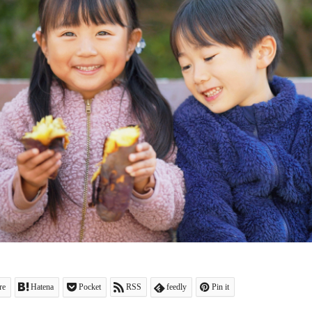
re
Hatena
Pocket
RSS
feedly
Pin it