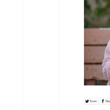
Tweet
Sha