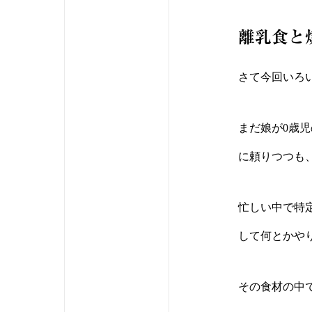
離乳食と
さて今回いろ
まだ娘が0歳
に頼りつつも
忙しい中で特
して何とかや
その食材の中