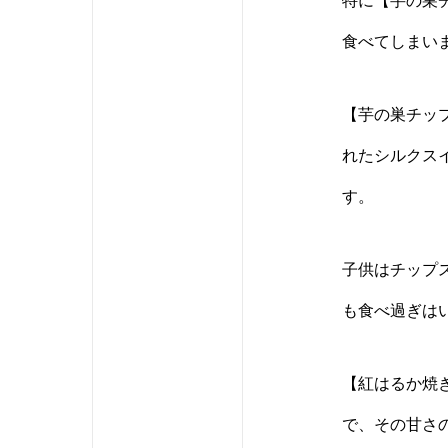
特に【芋の巣
食べてしまい
【芋の巣チッ
れたシルクス
す。
子供はチップ
も食べ過ぎは
【紅はるか焼
で、その甘さ