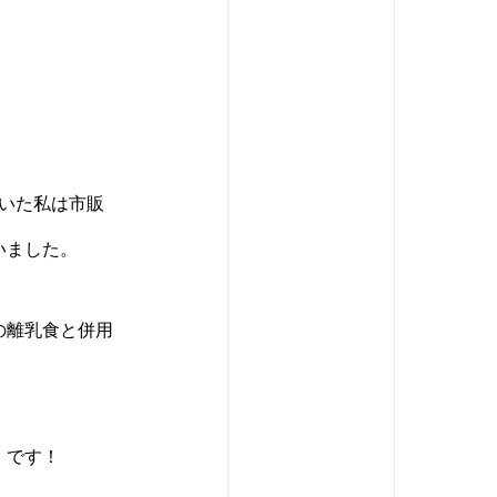
。
いた私は市販
いました。
の離乳食と併用
】です！