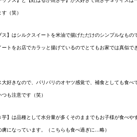
チップス】と【紅はるか焼き芋】が大好きで焼き芋Ｓサイズは
ます（笑）
プス】はシルクスイートを米油で揚げただけのシンプルなもの
イートをお店でカラッと揚げているのでとてもお家では真似で
ス大好きなので、パリパリのオヤツ感覚で、補食としても食べ
いつも注意です（笑）
き芋】は品種として水分量が多くそのままでもお子様が食べや
の虜になっています。（こちらも食べ過ぎに…略）