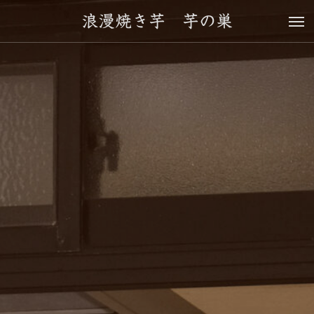
浪漫焼き芋 芋の巣