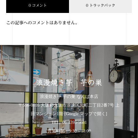
0 コメント
0 トラックバック
この記事へのコメントはありません。
浪漫焼き芋 芋の巣
浪漫焼き芋 芋の巣 なんば本店
〒556-0016 大阪府大阪市浪速区元町二丁目2番7号 上
田マンション1階
[Google マップで開く]
TEL. 06-4395-5681
営業時間：9:30～18:00