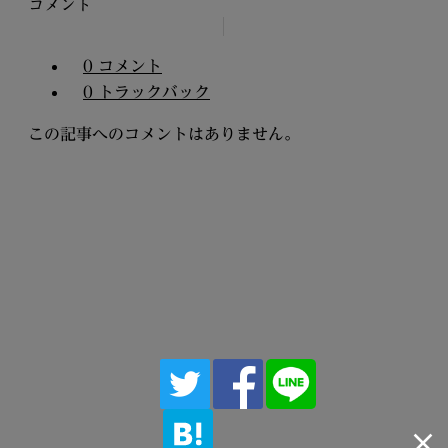
コメント
0 コメント
0 トラックバック
この記事へのコメントはありません。
浪漫焼き芋 芋の巣
浪漫焼き芋 芋の巣 なんば本店
〒556-0016 大阪府大阪市浪速区元町二丁目2番7号
上田マンション1階
[Google マップで開く]
TEL. 06-4395-5681